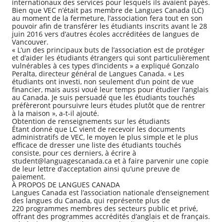
internationaux des services pour lesquels ils avaient payés.
Bien que VEC n’était pas membre de Langues Canada (LC)
au moment de la fermeture, l’association fera tout en son
pouvoir afin de transférer les étudiants inscrits avant le 28
juin 2016 vers d’autres écoles accréditées de langues de
Vancouver.
« L’un des principaux buts de l’association est de protéger
et d’aider les étudiants étrangers qui sont particulièrement
vulnérables à ces types d’incidents » a expliqué Gonzalo
Peralta, directeur général de Langues Canada. « Les
étudiants ont investi, non seulement d’un point de vue
financier, mais aussi voué leur temps pour étudier l’anglais
au Canada. Je suis persuadé que les étudiants touchés
préfèreront poursuivre leurs études plutôt que de rentrer
à la maison », a-t-il ajouté.
Obtention de renseignements sur les étudiants
Étant donné que LC vient de recevoir les documents
administratifs de VEC, le moyen le plus simple et le plus
efficace de dresser une liste des étudiants touchés
consiste, pour ces derniers, à écrire à
student@languagescanada.ca et à faire parvenir une copie
de leur lettre d’acceptation ainsi qu’une preuve de
paiement.
À PROPOS DE LANGUES CANADA
Langues Canada est l’association nationale d’enseignement
des langues du Canada, qui représente plus de
220 programmes membres des secteurs public et privé,
offrant des programmes accrédités d’anglais et de français.