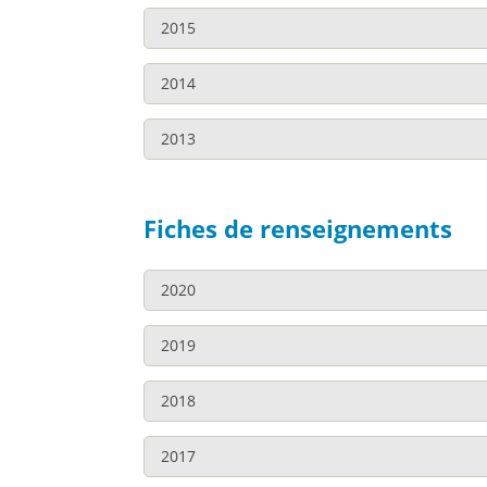
Télécharger >
2015
Télécharger >
2014
2013
Télécharger >
Rapport publié en 2021, sur la base des donné
Télécharger >
Télécharger >
Fiches de renseignements
Télécharger >
Télécharger >
2020
Télécharger >
2019
Canada
2018
Canada
Télécharger >
2017
Alberta
Télécharger >