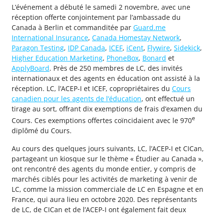
L’événement a débuté le samedi 2 novembre, avec une
réception offerte conjointement par l’ambassade du
Canada à Berlin et commanditée par
Guard.me
International Insurance
,
Canada Homestay Network
,
Paragon Testing
,
IDP Canada
,
ICEF
,
iCent
,
Flywire
,
Sidekick
,
Higher Education Marketing
,
PhoneBox
,
Bonard
et
ApplyBoard
. Près de 250 membres de LC, des invités
internationaux et des agents en éducation ont assisté à la
réception. LC, l’ACEP-I et ICEF, copropriétaires du
Cours
canadien pour les agents de l’éducation
, ont effectué un
tirage au sort, offrant dix exemptions de frais d’examen du
e
Cours. Ces exemptions offertes coïncidaient avec le 970
diplômé du Cours.
Au cours des quelques jours suivants, LC, l’ACEP-I et CICan,
partageant un kiosque sur le thème « Étudier au Canada »,
ont rencontré des agents du monde entier, y compris de
marchés ciblés pour les activités de marketing à venir de
LC, comme la mission commerciale de LC en Espagne et en
France, qui aura lieu en octobre 2020. Des représentants
de LC, de CICan et de l’ACEP-I ont également fait deux