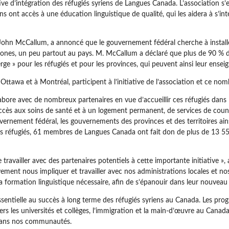
tiative d’intégration des réfugiés syriens de Langues Canada. L’association s
s ont accès à une éducation linguistique de qualité, qui les aidera à s’int
, John McCallum, a annoncé que le gouvernement fédéral cherche à installe
s, un peu partout au pays. M. McCallum a déclaré que plus de 90 % des
ierge » pour les réfugiés et pour les provinces, qui peuvent ainsi leur ensei
 Ottawa et à Montréal, participent à l’initiative de l’association et ce no
ore avec de nombreux partenaires en vue d’accueillir ces réfugiés dans le
ccès aux soins de santé et à un logement permanent, de services de counsel
uvernement fédéral, les gouvernements des provinces et des territoires ain
es réfugiés, 61 membres de Langues Canada ont fait don de plus de 13 5
travailler avec des partenaires potentiels à cette importante initiative », 
ement nous impliquer et travailler avec nos administrations locales et n
la formation linguistique nécessaire, afin de s’épanouir dans leur nouveau 
sentielle au succès à long terme des réfugiés syriens au Canada. Les pro
rs les universités et collèges, l’immigration et la main-d’œuvre au Canad
r dans nos communautés.