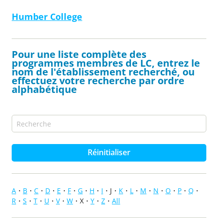
Humber College
Pour une liste complète des
programmes membres de LC, entrez le
nom de l'établissement recherché, ou
effectuez votre recherche par ordre
alphabétique
Réinitialiser
A
B
C
D
E
F
G
H
I
J
K
L
M
N
O
P
Q
R
S
T
U
V
W
X
Y
Z
All