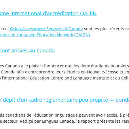
isme international d’accréditation QALEN
da et
Orion Assessment Services of Canada
sont les plus récents o
urance in Language Education Network (QALEN)
.
 sont arrivés au Canada
s Canada a le plaisir d’annoncer que les deux étudiants boursiers 
u Canada afin d’entreprendre leurs études en Nouvelle-Écosse et en 
 l’International Education Centre and Language Institute et au Col
n dépit d’un cadre réglementaire peu propice — son
ls canadiens de l’éducation linguistique peuvent avoir accès, à pr
le secteur. Rédigé par Langues Canada, le rapport présente les ré