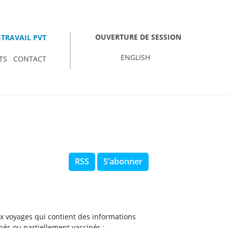
OUVERTURE DE SESSION
TRAVAIL PVT
ENGLISH
TS
CONTACT
RSS
S’abonner
ux voyages qui contient des informations
nés ou partiellement vaccinés ;