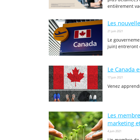
entièrement vac
Les nouvelle
21 juin 2021
Le gouvernemen
juin) entreront 
Le Canada es
17 juin 2021
Venez apprendre
Les membres 
marketing et
4 juin 2021
Un membre de LC