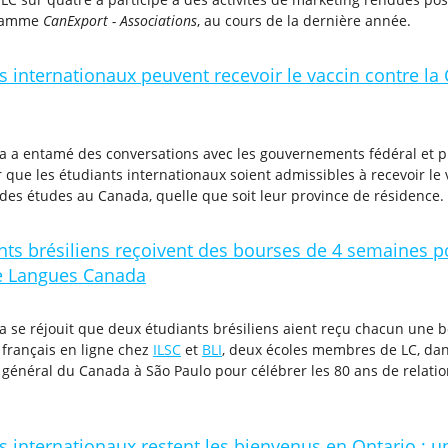
gramme
CanExport - Associations
, au cours de la dernière année.
s internationaux peuvent recevoir le vaccin contre l
a entamé des conversations avec les gouvernements fédéral et prov
ue les étudiants internationaux soient admissibles à recevoir le v
des études au Canada, quelle que soit leur province de résidence.
nts brésiliens reçoivent des bourses de 4 semaines p
 Langues Canada
 se réjouit que deux étudiants brésiliens aient reçu chacun une 
 français en ligne chez
ILSC
et
BLI
, deux écoles membres de LC, dan
 général du Canada à São Paulo pour célébrer les 80 ans de relati
s internationaux restent les bienvenus en Ontario ; un