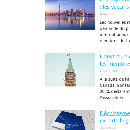
; les vaccin
10 mai 2021
Les nouvelles r
demande du prem
internationaux,
membres de Lan
L'ouverture 
les membre
7 octobre 2020
À la suite de l
Canada, Gonzalo
2020, déclaran
l’association.
Fléchisseme
exhorte le 
28 juillet 2020