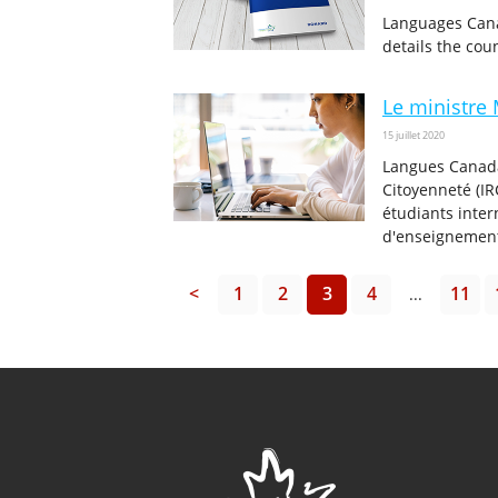
Languages Cana
details the cou
Le ministre
15 juillet 2020
Langues Canada 
Citoyenneté (IR
étudiants inter
d'enseignement
<
1
2
3
4
11
...