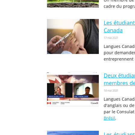
cadre du pro
Les étudiant
Canada
17 mai 2021
Langues Canada 
pour demander q
entreprennent 
Deux étudia
membres de
14 mai 2021
Langues Canada
d'anglais ou de
par le Consulat
Brésil
.
Les étudiant