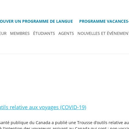
OUVER UN PROGRAMME DE LANGUE
PROGRAMME VACANCES-
EUR
MEMBRES
ÉTUDIANTS
AGENTS
NOUVELLES ET ÉVÉNEMEN
tils relative aux voyages (COVID-19)
santé publique du Canada a publié une Trousse d’outils relative a
 à l'intention des voyageurs arrivant au Canada qui sont : non vacci