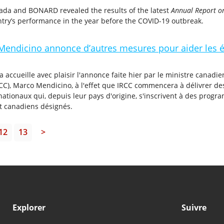
da and BONARD revealed the results of the latest
Annual Report o
ntry’s performance in the year before the COVID-19 outbreak.
 Mendicino annonce d’autres mesures pour aider les é
accueille avec plaisir l'annonce faite hier par le ministre canadien
CC), Marco Mendicino, à l'effet que IRCC commencera à délivrer de
nationaux qui, depuis leur pays d'origine, s'inscrivent à des prog
 canadiens désignés.
12
13
>
Explorer
Suivre